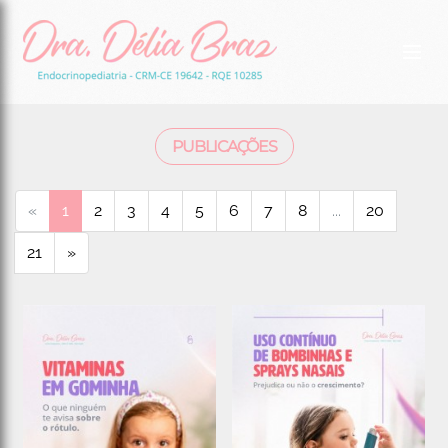
PUBLICAÇÕES
«
1
2
3
4
5
6
7
8
...
20
21
»